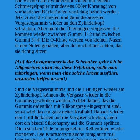
Die Flächen am Zylinderkopf sollten mit feinem
Schmiergelpapier (mindestens 600er Körnung) von
vorhandenen Rückständen vorsichtig befreit werden.
Jetzt zuerst die inneren und dann die äusseren
Vergasergummis wieder an den Zylinderkopf
schrauben. Aber nicht die Ölleitungen vergessen, die
kommen wieder zwischen Gummi 1+2 und zwischen
Gummi 3+4! Die O-Ringe werden von kleinen Nasen
in den Nuten gehalten, aber dennoch drauf achten, das
sie richtig sitzen.
(Auf die Anzugsmomente der Schrauben gehe ich im
Allgemeinen nicht ein, diese Erfahrung sollte man
mitbringen, wenn man eine solche Arbeit ausführt,
ansonsten helfen lassen!)
Sind die Vergasergummis und die Leitungen wieder am
Zylinderkopf, können die Vergaser wieder in die
Gummis geschoben werden. Achtet darauf, das die
Gummis ordentlich mit Silikonspray eingesprüht sind,
sonst wird das ein ganz netter Kraftakt! Danach wieder
den Luftfilterkasten auf die Vergaser schieben, auch
dort ein bisserl Silikonspray auf die Gummis sprühen.
Die restlichen Teile in umgekehrter Reihenfolge wieder
montieren. Die Kraftstoffschläuche ruhig auch mal
begutachten, ob die nicht porös/rissig sind, sonst ggf.