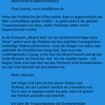
ausreichend Kompressionsdruck
Prof.Gamma, www.banditforum.de
Wenn das Problem bei der 650er auftritt, kann es gegebenenfalls mit
40er Leerlaufdüsen gelöst werden – es gelten jedoch die gleichen
Voraussetzungen wie oben, andere Probleme sollten vorher
ausgeschlossen werden.
In die Kategorie „Moped läuft wie der berühmt-berüchtigte Sack
Nüsse“ gehört auch das Problem mit den undichten Ansaugstutzen –
notdürftige Silikonschmierereien, wenn die Dinger von außen (also
außerhalb der Dichtflächen) rissig sind, sind zwar eine
vorübergehende Lösung, wenn man das Moped braucht und gerade
nichts Besseres zur Hand hat, hab‘ ich mir erzählen lassen – auf
längere Sicht wird man aber um den Wechseln nicht herumkommen,
den der User Shnarph uns beschrieben hat:
Moin Allerseits,
seit einiger Zeit hatte ich bei meiner Kleinen das
Problem, das der Leerlauf ziemlich am schwanken war.
Da es jetzt so langsam wieder los geht, habe ich gestern
das Problem gefunden und behoben.
Ich habe die Vergasergummis mit Bremsenreiniger