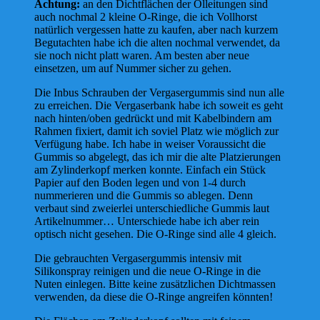
Achtung:
an den Dichtflächen der Ölleitungen sind
auch nochmal 2 kleine O-Ringe, die ich Vollhorst
natürlich vergessen hatte zu kaufen, aber nach kurzem
Begutachten habe ich die alten nochmal verwendet, da
sie noch nicht platt waren. Am besten aber neue
einsetzen, um auf Nummer sicher zu gehen.
Die Inbus Schrauben der Vergasergummis sind nun alle
zu erreichen. Die Vergaserbank habe ich soweit es geht
nach hinten/oben gedrückt und mit Kabelbindern am
Rahmen fixiert, damit ich soviel Platz wie möglich zur
Verfügung habe. Ich habe in weiser Voraussicht die
Gummis so abgelegt, das ich mir die alte Platzierungen
am Zylinderkopf merken konnte. Einfach ein Stück
Papier auf den Boden legen und von 1-4 durch
nummerieren und die Gummis so ablegen. Denn
verbaut sind zweierlei unterschiedliche Gummis laut
Artikelnummer… Unterschiede habe ich aber rein
optisch nicht gesehen. Die O-Ringe sind alle 4 gleich.
Die gebrauchten Vergasergummis intensiv mit
Silikonspray reinigen und die neue O-Ringe in die
Nuten einlegen. Bitte keine zusätzlichen Dichtmassen
verwenden, da diese die O-Ringe angreifen könnten!