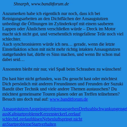
Shnarph, www.banditforum.de
Anzumerken habe ich eigentlich nur noch, dass ich bei
Reinigungsarbeiten an den Dichtflächen der Ansaugstutzen
unbedingt die Öffnungen im Zylinderkopf mit einem sauberen
Lappen oder Ähnlichem verschließen würde – Dreck im Motor
macht sich nicht gut, und versehentlich reingefallene Teile noch viel
schlechter.
Auch synchronisieren würde ich neu… gerade, wenn die letzte
Einstellaktion schon mit nicht mehr richtig intakten Ansaugstutzen
stattgefunden hat, dürfte es Sinn machen, und wenn Ihr schon mal
dabei seid…
Ansonsten bleibt mir nur, viel Spaß beim Schrauben zu wünschen!
Du hast hier nicht gefunden, was Du gesucht hast oder möchtest
Dich persönlich mit anderen Freundinnen und Freunden der Suzuki
Bandit über Technik und viele andere Themen austauschen? Du
möchtest gemeinsame Touren planen oder an Treffen teilnehmen?
Besuch uns doch mal auf:
www.banditforum.de
Ansaugstutzen
Anspringprobleme
ausgehen
Drehzahlschwankungen
ge
aus
Kaltstartprobleme
Kerzenstecker
Leerlauf
schlecht
Leerlaufdüsen
Nebenluft
springt nicht
an
Startprobleme
Startverhalten