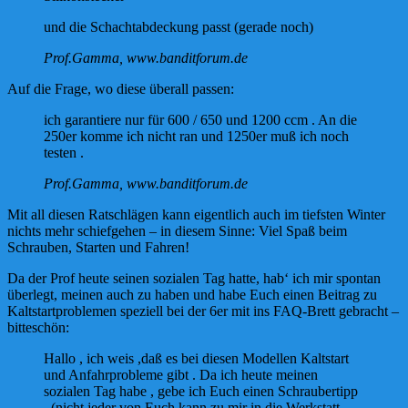
und die Schachtabdeckung passt (gerade noch)
Prof.Gamma, www.banditforum.de
Auf die Frage, wo diese überall passen:
ich garantiere nur für 600 / 650 und 1200 ccm . An die
250er komme ich nicht ran und 1250er muß ich noch
testen .
Prof.Gamma, www.banditforum.de
Mit all diesen Ratschlägen kann eigentlich auch im tiefsten Winter
nichts mehr schiefgehen – in diesem Sinne: Viel Spaß beim
Schrauben, Starten und Fahren!
Da der Prof heute seinen sozialen Tag hatte, hab‘ ich mir spontan
überlegt, meinen auch zu haben und habe Euch einen Beitrag zu
Kaltstartproblemen speziell bei der 6er mit ins FAQ-Brett gebracht –
bitteschön:
Hallo , ich weis ,daß es bei diesen Modellen Kaltstart
und Anfahrprobleme gibt . Da ich heute meinen
sozialen Tag habe , gebe ich Euch einen Schraubertipp
, (nicht jeder von Euch kann zu mir in die Werkstatt