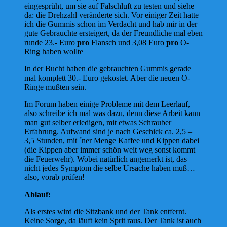
eingesprüht, um sie auf Falschluft zu testen und siehe
da: die Drehzahl veränderte sich. Vor einiger Zeit hatte
ich die Gummis schon im Verdacht und hab mir in der
gute Gebrauchte ersteigert, da der Freundliche mal eben
runde 23.- Euro
pro
Flansch und 3,08 Euro
pro
O-
Ring haben wollte
In der Bucht haben die gebrauchten Gummis gerade
mal komplett 30.- Euro gekostet. Aber die neuen O-
Ringe mußten sein.
Im Forum haben einige Probleme mit dem Leerlauf,
also schreibe ich mal was dazu, denn diese Arbeit kann
man gut selber erledigen, mit etwas Schrauber
Erfahrung. Aufwand sind je nach Geschick ca. 2,5 –
3,5 Stunden, mit ´ner Menge Kaffee und Kippen dabei
(die Kippen aber immer schön weit weg sonst kommt
die Feuerwehr). Wobei natürlich angemerkt ist, das
nicht jedes Symptom die selbe Ursache haben muß…
also, vorab prüfen!
Ablauf:
Als erstes wird die Sitzbank und der Tank entfernt.
Keine Sorge, da läuft kein Sprit raus. Der Tank ist auch