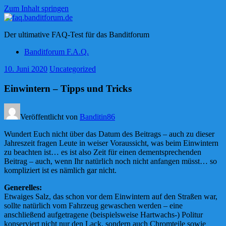
Zum Inhalt springen
faq.banditforum.de
Der ultimative FAQ-Test für das Banditforum
Banditforum F.A.Q.
10. Juni 2020
Uncategorized
Einwintern – Tipps und Tricks
Veröffentlicht von
Banditin86
Wundert Euch nicht über das Datum des Beitrags – auch zu dieser
Jahreszeit fragen Leute in weiser Voraussicht, was beim Einwintern
zu beachten ist… es ist also Zeit für einen dementsprechenden
Beitrag – auch, wenn Ihr natürlich noch nicht anfangen müsst… so
kompliziert ist es nämlich gar nicht.
Generelles:
Etwaiges Salz, das schon vor dem Einwintern auf den Straßen war,
sollte natürlich vom Fahrzeug gewaschen werden – eine
anschließend aufgetragene (beispielsweise Hartwachs-) Politur
konserviert nicht nur den Lack, sondern auch Chromteile sowie