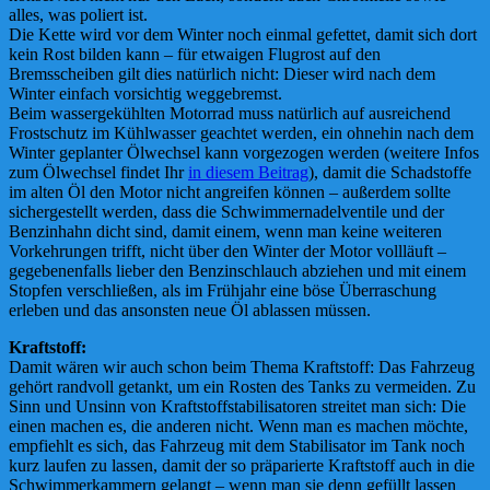
alles, was poliert ist.
Die Kette wird vor dem Winter noch einmal gefettet, damit sich dort
kein Rost bilden kann – für etwaigen Flugrost auf den
Bremsscheiben gilt dies natürlich nicht: Dieser wird nach dem
Winter einfach vorsichtig weggebremst.
Beim wassergekühlten Motorrad muss natürlich auf ausreichend
Frostschutz im Kühlwasser geachtet werden, ein ohnehin nach dem
Winter geplanter Ölwechsel kann vorgezogen werden (weitere Infos
zum Ölwechsel findet Ihr
in diesem Beitrag
), damit die Schadstoffe
im alten Öl den Motor nicht angreifen können – außerdem sollte
sichergestellt werden, dass die Schwimmernadelventile und der
Benzinhahn dicht sind, damit einem, wenn man keine weiteren
Vorkehrungen trifft, nicht über den Winter der Motor vollläuft –
gegebenenfalls lieber den Benzinschlauch abziehen und mit einem
Stopfen verschließen, als im Frühjahr eine böse Überraschung
erleben und das ansonsten neue Öl ablassen müssen.
Kraftstoff:
Damit wären wir auch schon beim Thema Kraftstoff: Das Fahrzeug
gehört randvoll getankt, um ein Rosten des Tanks zu vermeiden. Zu
Sinn und Unsinn von Kraftstoffstabilisatoren streitet man sich: Die
einen machen es, die anderen nicht. Wenn man es machen möchte,
empfiehlt es sich, das Fahrzeug mit dem Stabilisator im Tank noch
kurz laufen zu lassen, damit der so präparierte Kraftstoff auch in die
Schwimmerkammern gelangt – wenn man sie denn gefüllt lassen