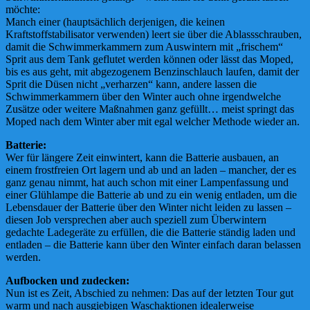
möchte:
Manch einer (hauptsächlich derjenigen, die keinen
Kraftstoffstabilisator verwenden) leert sie über die Ablassschrauben,
damit die Schwimmerkammern zum Auswintern mit „frischem“
Sprit aus dem Tank geflutet werden können oder lässt das Moped,
bis es aus geht, mit abgezogenem Benzinschlauch laufen, damit der
Sprit die Düsen nicht „verharzen“ kann, andere lassen die
Schwimmerkammern über den Winter auch ohne irgendwelche
Zusätze oder weitere Maßnahmen ganz gefüllt… meist springt das
Moped nach dem Winter aber mit egal welcher Methode wieder an.
Batterie:
Wer für längere Zeit einwintert, kann die Batterie ausbauen, an
einem frostfreien Ort lagern und ab und an laden – mancher, der es
ganz genau nimmt, hat auch schon mit einer Lampenfassung und
einer Glühlampe die Batterie ab und zu ein wenig entladen, um die
Lebensdauer der Batterie über den Winter nicht leiden zu lassen –
diesen Job versprechen aber auch speziell zum Überwintern
gedachte Ladegeräte zu erfüllen, die die Batterie ständig laden und
entladen – die Batterie kann über den Winter einfach daran belassen
werden.
Aufbocken und zudecken:
Nun ist es Zeit, Abschied zu nehmen: Das auf der letzten Tour gut
warm und nach ausgiebigen Waschaktionen idealerweise