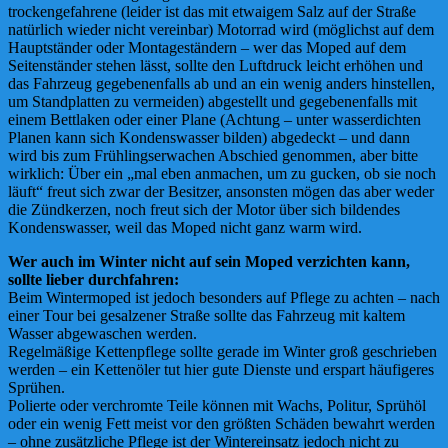
trockengefahrene (leider ist das mit etwaigem Salz auf der Straße
natürlich wieder nicht vereinbar) Motorrad wird (möglichst auf dem
Hauptständer oder Montageständern – wer das Moped auf dem
Seitenständer stehen lässt, sollte den Luftdruck leicht erhöhen und
das Fahrzeug gegebenenfalls ab und an ein wenig anders hinstellen,
um Standplatten zu vermeiden) abgestellt und gegebenenfalls mit
einem Bettlaken oder einer Plane (Achtung – unter wasserdichten
Planen kann sich Kondenswasser bilden) abgedeckt – und dann
wird bis zum Frühlingserwachen Abschied genommen, aber bitte
wirklich: Über ein „mal eben anmachen, um zu gucken, ob sie noch
läuft“ freut sich zwar der Besitzer, ansonsten mögen das aber weder
die Zündkerzen, noch freut sich der Motor über sich bildendes
Kondenswasser, weil das Moped nicht ganz warm wird.
Wer auch im Winter nicht auf sein Moped verzichten kann,
sollte lieber durchfahren:
Beim Wintermoped ist jedoch besonders auf Pflege zu achten – nach
einer Tour bei gesalzener Straße sollte das Fahrzeug mit kaltem
Wasser abgewaschen werden.
Regelmäßige Kettenpflege sollte gerade im Winter groß geschrieben
werden – ein Kettenöler tut hier gute Dienste und erspart häufigeres
Sprühen.
Polierte oder verchromte Teile können mit Wachs, Politur, Sprühöl
oder ein wenig Fett meist vor den größten Schäden bewahrt werden
– ohne zusätzliche Pflege ist der Wintereinsatz jedoch nicht zu