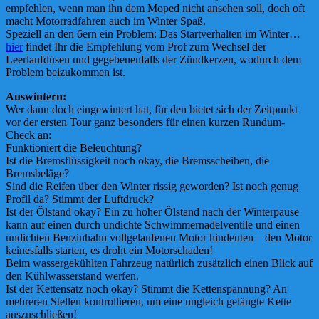
empfehlen, wenn man ihn dem Moped nicht ansehen soll, doch oft
macht Motorradfahren auch im Winter Spaß.
Speziell an den 6ern ein Problem: Das Startverhalten im Winter…
hier
findet Ihr die Empfehlung vom Prof zum Wechsel der
Leerlaufdüsen und gegebenenfalls der Zündkerzen, wodurch dem
Problem beizukommen ist.
Auswintern:
Wer dann doch eingewintert hat, für den bietet sich der Zeitpunkt
vor der ersten Tour ganz besonders für einen kurzen Rundum-
Check an:
Funktioniert die Beleuchtung?
Ist die Bremsflüssigkeit noch okay, die Bremsscheiben, die
Bremsbeläge?
Sind die Reifen über den Winter rissig geworden? Ist noch genug
Profil da? Stimmt der Luftdruck?
Ist der Ölstand okay? Ein zu hoher Ölstand nach der Winterpause
kann auf einen durch undichte Schwimmernadelventile und einen
undichten Benzinhahn vollgelaufenen Motor hindeuten – den Motor
keinesfalls starten, es droht ein Motorschaden!
Beim wassergekühlten Fahrzeug natürlich zusätzlich einen Blick auf
den Kühlwasserstand werfen.
Ist der Kettensatz noch okay? Stimmt die Kettenspannung? An
mehreren Stellen kontrollieren, um eine ungleich gelängte Kette
auszuschließen!