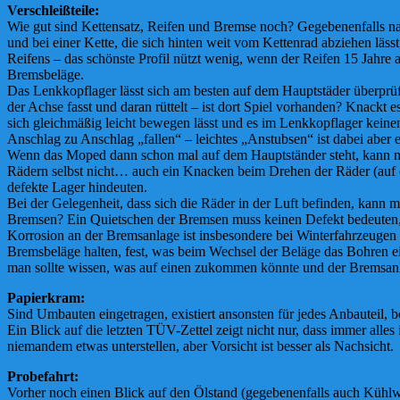
Verschleißteile:
Wie gut sind Kettensatz, Reifen und Bremse noch? Gegebenenfalls nac
und bei einer Kette, die sich hinten weit vom Kettenrad abziehen lässt
Reifens – das schönste Profil nützt wenig, wenn der Reifen 15 Jahre alt
Bremsbeläge.
Das Lenkkopflager lässt sich am besten auf dem Hauptstäder überprüfe
der Achse fasst und daran rüttelt – ist dort Spiel vorhanden? Knackt 
sich gleichmäßig leicht bewegen lässt und es im Lenkkopflager keinen
Anschlag zu Anschlag „fallen“ – leichtes „Anstubsen“ ist dabei aber e
Wenn das Moped dann schon mal auf dem Hauptständer steht, kann man 
Rädern selbst nicht… auch ein Knacken beim Drehen der Räder (auf 
defekte Lager hindeuten.
Bei der Gelegenheit, dass sich die Räder in der Luft befinden, kann 
Bremsen? Ein Quietschen der Bremsen muss keinen Defekt bedeuten,
Korrosion an der Bremsanlage ist insbesondere bei Winterfahrzeugen ke
Bremsbeläge halten, fest, was beim Wechsel der Beläge das Bohren ei
man sollte wissen, was auf einen zukommen könnte und der Bremsanl
Papierkram:
Sind Umbauten eingetragen, existiert ansonsten für jedes Anbauteil, 
Ein Blick auf die letzten TÜV-Zettel zeigt nicht nur, dass immer al
niemandem etwas unterstellen, aber Vorsicht ist besser als Nachsicht.
Probefahrt:
Vorher noch einen Blick auf den Ölstand (gegebenenfalls auch Kühlwa