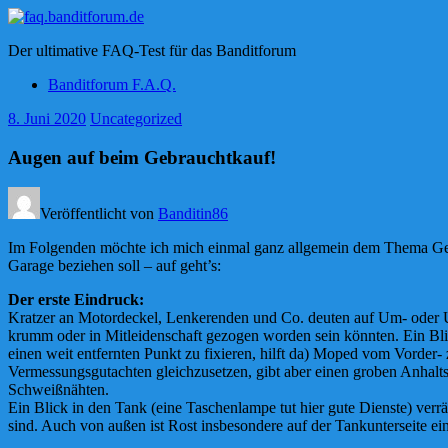
Zum
Inhalt
faq.banditforum.de
Der ultimative FAQ-Test für das Banditforum
springen
Banditforum F.A.Q.
8. Juni 2020
Uncategorized
Augen auf beim Gebrauchtkauf!
Veröffentlicht von
Banditin86
Im Folgenden möchte ich mich einmal ganz allgemein dem Thema Geb
Garage beziehen soll – auf geht’s:
Der erste Eindruck:
Kratzer an Motordeckel, Lenkerenden und Co. deuten auf Um- oder 
krumm oder in Mitleidenschaft gezogen worden sein könnten. Ein Blic
einen weit entfernten Punkt zu fixieren, hilft da) Moped vom Vorder-
Vermessungsgutachten gleichzusetzen, gibt aber einen groben Anhalts
Schweißnähten.
Ein Blick in den Tank (eine Taschenlampe tut hier gute Dienste) verrä
sind. Auch von außen ist Rost insbesondere auf der Tankunterseite ein 