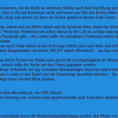
hmessen, bei der Kette an mehreren Stellen nach dem Durchhang gucken
, sieht es für den Kettensatz nicht viel besser aus! Bei den Reifen lohnt
, rissig und spröde ist, denn der Reifen gehört in diesem Falle ersetzt 
n, indem sich ein Helfer hinten auf die Sitzbank lehnt, damit das Vor
es? Wenn das Vorderrad nun schon einmal in der Luft ist, schlägt man a
 Rastpunkt gibt – der Lenker sollte bei entlastetem Vorderrad zudem fa
rlaubt.
auch ruhig einmal an der Schwinge rütteln (also nach links und rechts
dem Hauptständer von Hand, NICHT mittels Motorkraft – das hat scho
man durch Drehen der Räder auch gleich die Leichtgängigkeit der Bremse
 jedoch sollte der Sache auf den Grund gegangen werden.
ine Seltenheit, bei arg verrotteten Bremsanlagen sitzen hin und wieder
nes Loches in den Sattel oder die Demontage desselben erfordert – für
age einen zweiten Blick gönnen.
bei dem dies nötig ist, ein ABE-Wisch?
les in Ordnung war, sondern kann gegebenenfalls auch Aufschluss darü
sserstand) sowie die Beleuchtungseinrichtung werfen, den Motor vor de