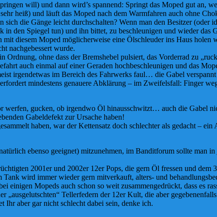
nspringen will) und dann wird’s spannend: Springt das Moped gut an, 
, sehr heiß) und läuft das Moped nach dem Warmfahren auch ohne Chok
sich die Gänge leicht durchschalten? Wenn man den Besitzer (oder idea
Blick in den Spiegel tun) und ihn bittet, zu beschleunigen und wiede
ch mit diesem Moped möglicherweise eine Ölschleuder ins Haus holen 
icht nachgebessert wurde.
n Ordnung, ohne dass der Bremshebel pulsiert, das Vorderrad zu „rucke
Probefahrt auch einmal auf einer Geraden hochbeschleunigen und das Mop
zumeist irgendetwas im Bereich des Fahrwerks faul… die Gabel verspann
he erfordert mindestens genauere Abklärung – im Zweifelsfall: Finger we
r werfen, gucken, ob irgendwo Öl hinausschwitzt… auch die Gabel nich
ebenden Gabeldefekt zur Ursache haben!
esammelt haben, war der Kettensatz doch schlechter als gedacht – ein A
 natürlich ebenso geeignet) mitzunehmen, im Banditforum sollte man in
üchtigten 2001er und 2002er 12er Pops, die gern Öl fressen und dem 3.-
 im Tank wird immer wieder gern mitverkauft, alters- und behandlungs
ist bei einigen Mopeds auch schon so weit zusammengedrückt, dass es r
 „ausgelutschten“ Tellerfedern der 12er Kult, die aber gegebenenfalls d
Ihr aber gar nicht schlecht dabei sein, denke ich.