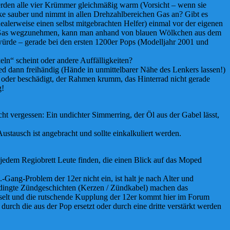
werden alle vier Krümmer gleichmäßig warm (Vorsicht – wenn sie
e sauber und nimmt in allen Drehzahlbereichen Gas an? Gibt es
lerweise einen selbst mitgebrachten Helfer) einmal vor der eigenen
r das Gas wegzunehmen, kann man anhand von blauen Wölkchen aus dem
würde – gerade bei den ersten 1200er Pops (Modelljahr 2001 und
ln“ scheint oder andere Auffälligkeiten?
ed dann freihändig (Hände in unmittelbarer Nähe des Lenkers lassen!)
t oder beschädigt, der Rahmen krumm, das Hinterrad nicht gerade
g!
t vergessen: Ein undichter Simmerring, der Öl aus der Gabel lässt,
ustausch ist angebracht und sollte einkalkuliert werden.
 jedem Regiobrett Leute finden, die einen Blick auf das Moped
Gang-Problem der 12er nicht ein, ist halt je nach Alter und
bedingte Zündgeschichten (Kerzen / Zündkabel) machen das
asselt und die rutschende Kupplung der 12er kommt hier im Forum
urch die aus der Pop ersetzt oder durch eine dritte verstärkt werden