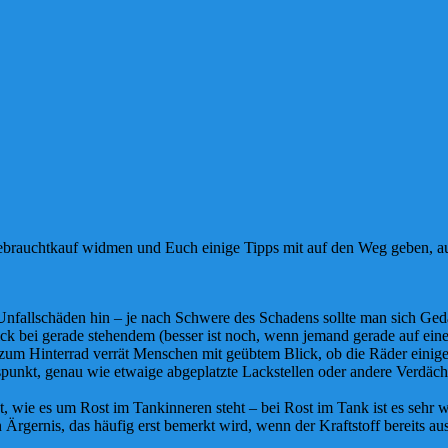
rauchtkauf widmen und Euch einige Tipps mit auf den Weg geben, auf
Unfallschäden hin – je nach Schwere des Schadens sollte man sich G
k bei gerade stehendem (besser ist noch, wenn jemand gerade auf einen
 zum Hinterrad verrät Menschen mit geübtem Blick, ob die Räder einiger
punkt, genau wie etwaige abgeplatzte Lackstellen oder andere Verdäch
t, wie es um Rost im Tankinneren steht – bei Rost im Tank ist es sehr w
Ärgernis, das häufig erst bemerkt wird, wenn der Kraftstoff bereits ausl