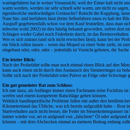
warmgefahren hat in weiser Voraussicht, weil der Eimer kalt nicht a
warm werden, werden sie sehr schnell sehr warm, um nicht zu sagen
irgendwelche merkwürdigen Geräusche? Rutscht die Kupplung, lassen 
Nase hin- und herfahren lässt (beim Selbstfahren muss es halt der 
Auspuff gegebenenfalls schon vor dem Kauf feststellen, dass man si
teilweise wohl 2002) ist dies häufig bekannt geworden, sofern dort n
Schlagen weder Gabel noch Federbein durch, ist das Bremsverhalten i
Wer es sich zutraut (und sich nicht erwischen lässt), kann bei der 
ein Stück rollen lassen – wenn das Moped zu einer Seite zieht, ist 
eingebaut oder, oder, oder – jedenfalls ist Vorsicht geboten, die Sac
Ein letzter Blick:
Nach der Probefahrt sollte man noch einmal einen Blick auf den Moto
kann auch einen nicht durch den Austausch des Simmerringes zu beh
Sollte sich nach der Probefahrt rotes Pulver an Felge oder Schwinge g
Ein gut gemeinter Rat zum Schluss:
Ich rate dazu, als Anfänger immer einen Fachmann (eine Fachfrau ist
werfen und einem kompetente Ratschläge geben können.
Wirklich banditspezifische Probleme fallen mir außer den berühmt-ber
Kilometerstand das Übliche, was ich bereits aufgezählt habe – Rost
Startverhalten auch nicht besser, die Feder im Steuerkettenspanner 
immer wieder vor, sei es aufgrund von „falschem“ Öl oder aufgrund der
können – mit dem Abchecken einmal an meinem Beitrag entlang solltet 